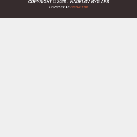
COPYRIGHT © 2026 - VINDELØV BYG APS
UDVIKLET AF
GO2NET.DK