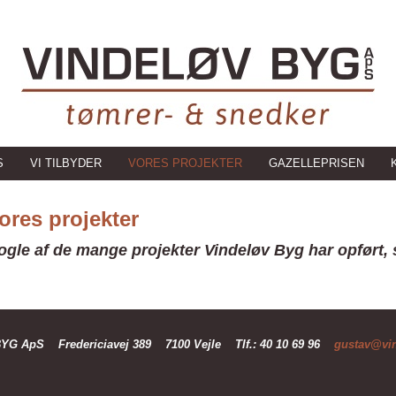
S
VI TILBYDER
VORES PROJEKTER
GAZELLEPRISEN
ores projekter
ogle af de mange projekter Vindeløv Byg har opført, s
BYG ApS
Fredericiavej 389
7100 Vejle
Tlf.: 40 10 69 96
gustav@vi