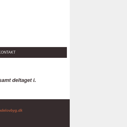
KONTAKT
amt deltaget i.
ndelovbyg.dk