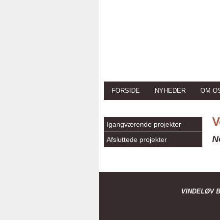
FORSIDE
NYHEDER
OM O
V
Igangværende projekter
N
Afsluttede projekter
VINDELØV 