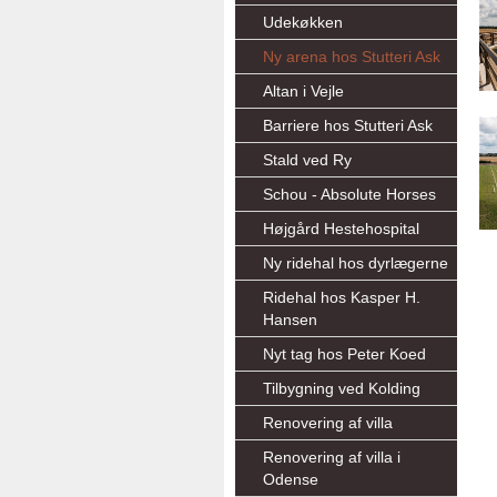
Udekøkken
Ny arena hos Stutteri Ask
Altan i Vejle
Barriere hos Stutteri Ask
Stald ved Ry
Schou - Absolute Horses
Højgård Hestehospital
Ny ridehal hos dyrlægerne
Ridehal hos Kasper H.
Hansen
Nyt tag hos Peter Koed
Tilbygning ved Kolding
Renovering af villa
Renovering af villa i
Odense