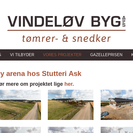
S
VI TILBYDER
VORES PROJEKTER
GAZELLEPRISEN
y arena hos Stutteri Ask
ør mere om projektet lige
her.