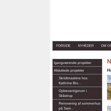
FORSIDE
NYHEDER
OM O
N
Igangværende projekter
H
Afsluttede projekter
Skridtmaskine hos
Kathrine Bro...
Opbevaringsrum i
Skåstrup
Renovering af sommerhus
på Sam...