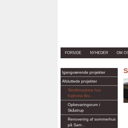
FORSIDE
NYHEDER
OM O
S
Igangværende projekter
Afsluttede projekter
Skridtmaskine hos
Kathrine Bro...
Opbevaringsrum i
Skåstrup
Renovering af sommerhus
på Sam...