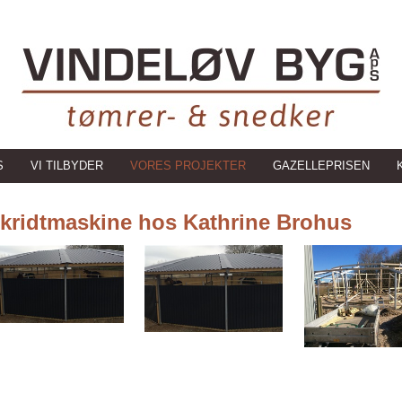
S
VI TILBYDER
VORES PROJEKTER
GAZELLEPRISEN
kridtmaskine hos Kathrine Brohus